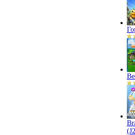
Го
Ве
Br
(J