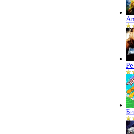
An
Ре
Би