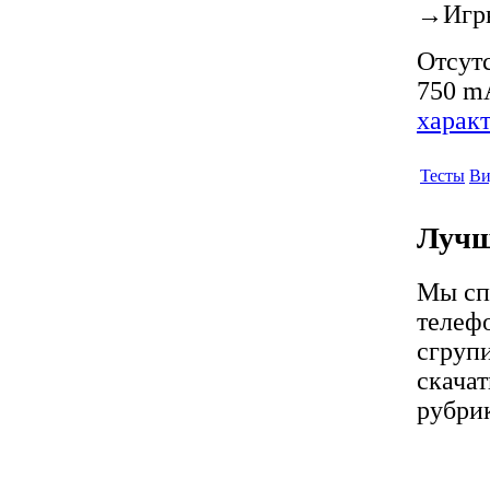
→
Игр
Отсутс
750 mA
харак
Тесты
Ви
Лучш
Мы сп
телефо
сгрупи
скачат
рубрик