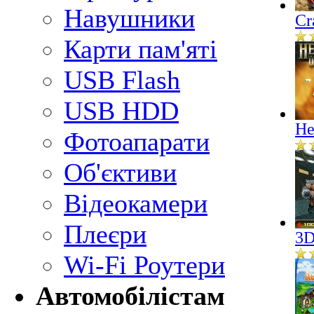
Навушники
Cr
Карти пам'яті
USB Flash
USB HDD
He
Фотоапарати
Об'єктиви
Відеокамери
Плеєри
3D
Wi-Fi Роутери
Автомобілістам