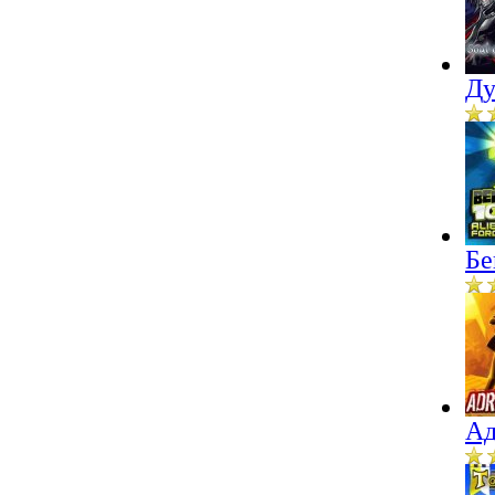
Ду
Бе
Ад