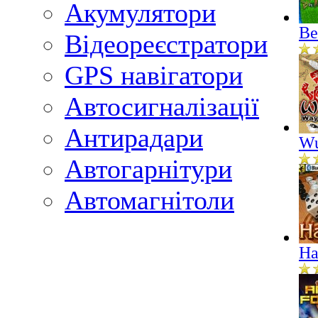
Акумулятори
Ве
Відеореєстратори
GPS навігатори
Автосигналізації
Антирадари
Wu
Автогарнітури
Автомагнітоли
На