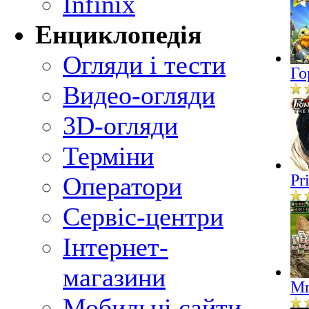
Infinix
Енциклопедія
Огляди і тести
Го
Видео-огляди
3D-огляди
Терміни
Pr
Оператори
Сервіс-центри
Інтернет-
магазини
Mr
Мобильні сайти