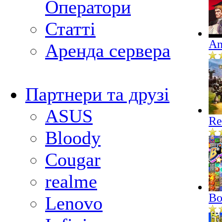
Оператори
Статті
An
Аренда сервера
Партнери та друзі
ASUS
Re
Bloody
Cougar
realme
Bo
Lenovo